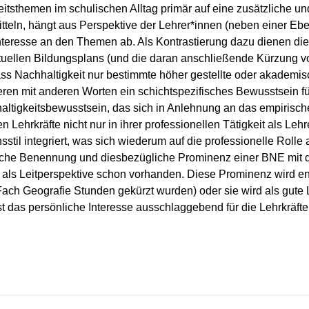
sthemen im schulischen Alltag primär auf eine zusätzliche und 
itteln, hängt aus Perspektive der Lehrer*innen (neben einer E
nteresse an den Themen ab. Als Kontrastierung dazu dienen die
aktuellen Bildungsplans (und die daran anschließende Kürzung v
ass Nachhaltigkeit nur bestimmte höher gestellte oder akademis
ieren mit anderen Worten ein schichtspezifisches Bewusstsein für
altigkeitsbewusstsein, das sich in Anlehnung an das empirisch
en Lehrkräfte nicht nur in ihrer professionellen Tätigkeit als Le
sstil integriert, was sich wiederum auf die professionelle Rolle 
ische Benennung und diesbezügliche Prominenz einer BNE mit 
E als Leitperspektive schon vorhanden. Diese Prominenz wird
ach Geografie Stunden gekürzt wurden) oder sie wird als gute
ist das persönliche Interesse ausschlaggebend für die Lehrkräf