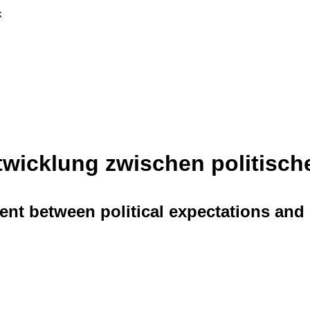
k
twicklung zwischen politisc
nt between political expectations and 