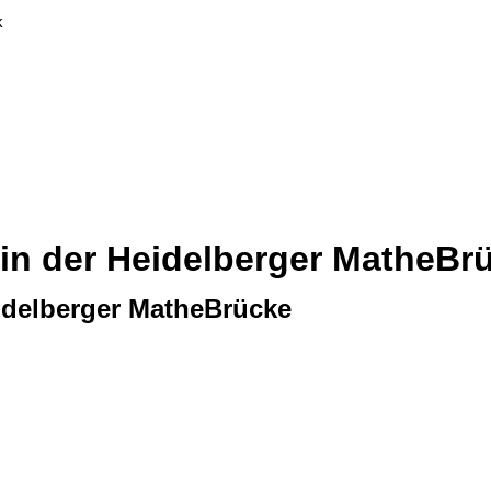
k
 in der Heidelberger MatheBr
eidelberger MatheBrücke