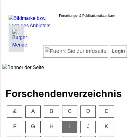
Forschungs- & Publikationsdatenbank
INFORMATIONEN | SUCHEN
LOGIN
Startseite
Registrieren
Login
Projektübersicht
Login
Neueste Projekte
Forschendenverzeichnis
Suche in Projekten
Suche in Publikationen
Forschendenverzeichnis
FAQ
Newsletter
&
A
B
C
D
E
Datenschutz
Barrierefreiheit
F
G
H
I
J
K