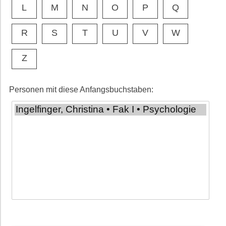
L
M
N
O
P
Q
R
S
T
U
V
W
Z
Personen mit diese Anfangsbuchstaben: