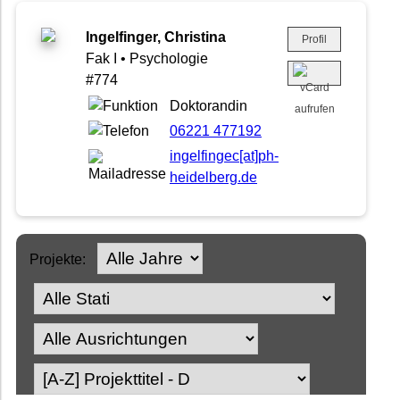
Ingelfinger, Christina
Profil
Fak I • Psychologie
#774
Doktorandin
06221 477192
ingelfingec[at]ph-
heidelberg.de
Projekte: