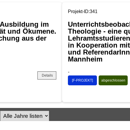
Projekt-ID:341
n-Ausbildung im
Unterrichtsbeobac
tät und Ökumene.
Theologie - eine q
uchung aus der
Lehramtsstudieren
in Kooperation mi
und ReferendarIn
Mannheim
-
Details
[F-PROJEKT]
abgeschlossen