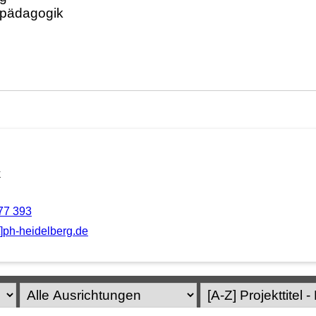
k
77 393
t]ph-heidelberg.de