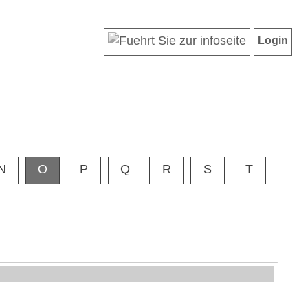
Login
N
O
P
Q
R
S
T