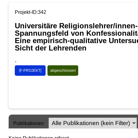
Projekt-ID:342
Universitäre Religionslehrer/inne
Spannungsfeld von Konfessionali
Eine empirisch-qualitative Unters
Sicht der Lehrenden
-
[F-PROJEKT]
abgeschlossen
Publikationen: