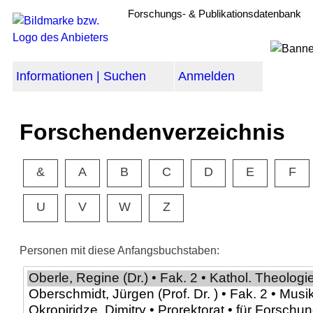
Forschungs- & Publikationsdatenbank
Informationen | Suchen
Anmelden
Forschendenverzeichnis
&
A
B
C
D
E
F
U
V
W
Z
Personen mit diese Anfangsbuchstaben: