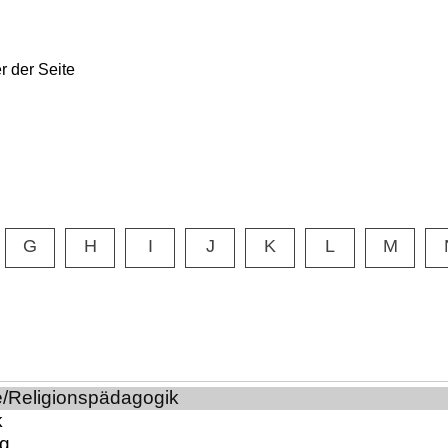
G
H
I
J
K
L
M