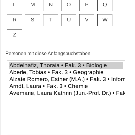
L
M
N
O
P
Q
R
S
T
U
V
W
Z
Personen mit diese Anfangsbuchstaben: