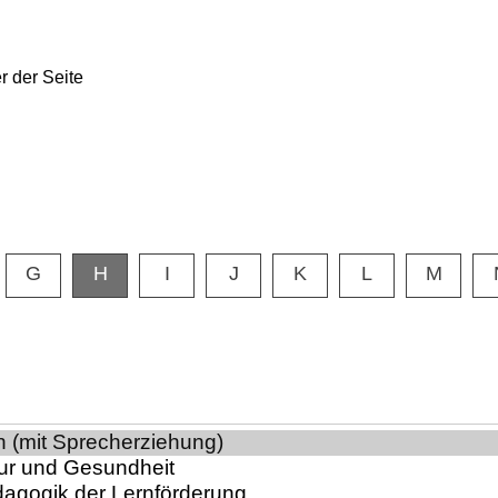
G
H
I
J
K
L
M