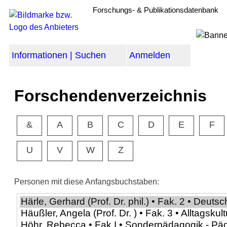
Forschungs- & Publikationsdatenbank
Informationen | Suchen
Anmelden
Forschendenverzeichnis
&
A
B
C
D
E
F
U
V
W
Z
Personen mit diese Anfangsbuchstaben: