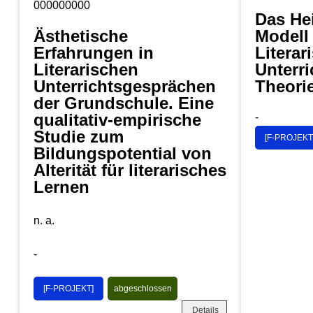
000000000
Das He
Ästhetische
Modell
Erfahrungen in
Literar
Literarischen
Unterr
Unterrichtsgesprächen
Theori
der Grundschule. Eine
qualitativ-empirische
-
Studie zum
[F-PROJEKT
Bildungspotential von
Alterität für literarisches
Lernen
n. a.
-
[F-PROJEKT]
abgeschlossen
Details