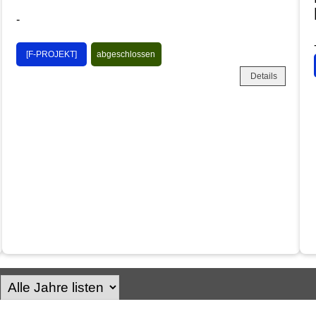
-
[F-PROJEKT]
abgeschlossen
Details