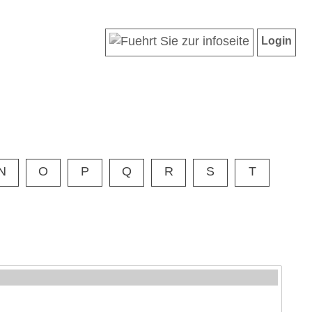
Login
N
O
P
Q
R
S
T