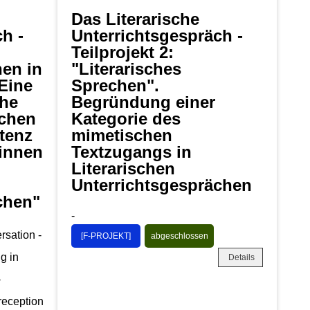
Das Literarische
h -
Unterrichtsgespräch -
Teilprojekt 2:
nen in
"Literarisches
Eine
Sprechen".
che
Begründung einer
schen
Kategorie des
tenz
mimetischen
innen
Textzugangs in
Literarischen
Unterrichtsgesprächen
chen"
-
rsation -
[F-PROJEKT]
abgeschlossen
g in
Details
-
 reception