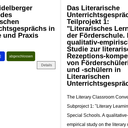
idelberger
Das Literarische
 des
Unterrichtsgespräc
ischen
Teilprojekt 1:
ichtsgesprächs in
"Literarisches Ler
e und Praxis
der Förderschule. 
qualitativ-empiris
Studie zur literari
Rezeptions-kompe
]
abgeschlossen
von Förderschüler
Details
und -schülern in
Literarischen
Unterrichtsgesprä
The Literary Classroom Conve
Subproject 1: "Literary Learnin
Special Schools. A qualitative
empirical study on the literary