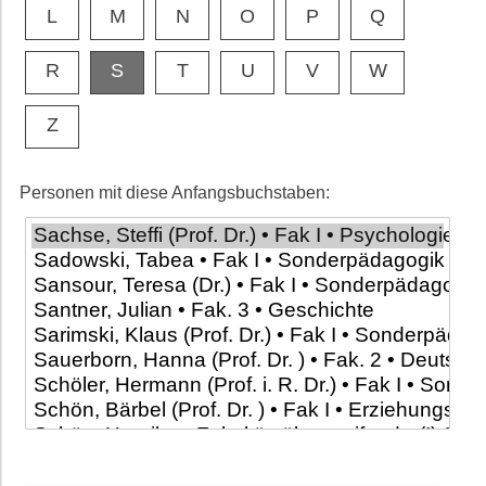
L
M
N
O
P
Q
R
S
T
U
V
W
Z
Personen mit diese Anfangsbuchstaben: