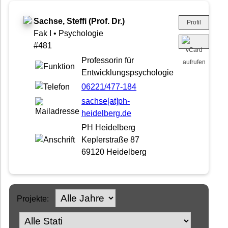
Sachse, Steffi (Prof. Dr.)
Profil
Fak I • Psychologie
#481
Professorin für
Entwicklungspsychologie
06221/477-184
sachse[at]ph-
heidelberg.de
PH Heidelberg
Keplerstraße 87
69120 Heidelberg
Projekte: