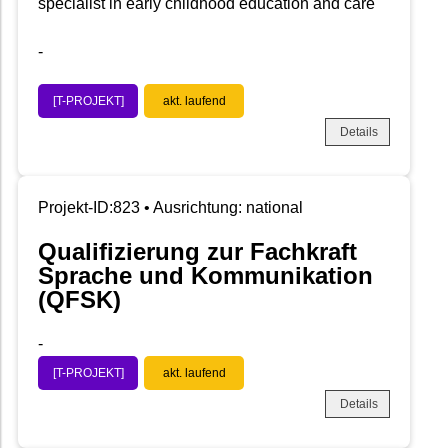
specialist in early childhood education and care
-
[T-PROJEKT]
akt. laufend
Details
Projekt-ID:823 • Ausrichtung: national
Qualifizierung zur Fachkraft
Sprache und Kommunikation
(QFSK)
-
[T-PROJEKT]
akt. laufend
Details