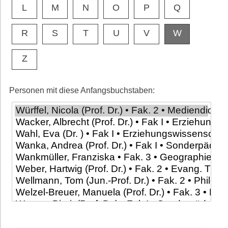
L
M
N
O
P
Q
R
S
T
U
V
W
Z
Personen mit diese Anfangsbuchstaben: