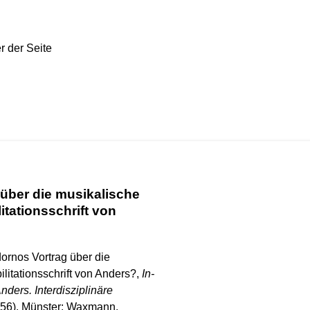
 über die musikalische
itationsschrift von
dornos Vortrag über die
litationsschrift von Anders?,
In-
ders. Interdisziplinäre
56). Münster: Waxmann.