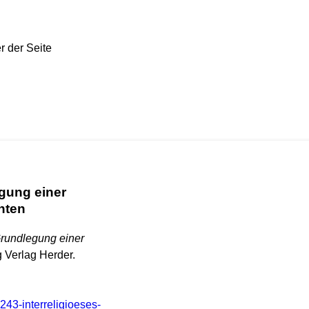
gung einer
hten
Grundlegung einer
g Verlag Herder.
243-interreligioeses-