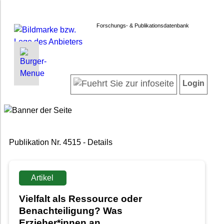
Forschungs- & Publikationsdatenbank
INFORMATIONEN | SUCHEN
LOGIN
Startseite
Registrieren
Login
Projektübersicht
Login
Neueste Projekte
Forschendenverzeichnis
Suche in Projekten
Publikation Nr. 4515 - Details
Suche in Publikationen
FAQ
Newsletter
Artikel
Datenschutz
Vielfalt als Ressource oder
Barrierefreiheit
Benachteiligung? Was
Erzieher*innen an