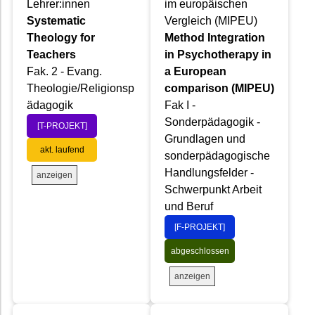
Lehrer:innen
im europäischen
Systematic
Vergleich (MIPEU)
Theology for
Method Integration
Teachers
in Psychotherapy in
Fak. 2 - Evang.
a European
Theologie/Religionsp
comparison (MIPEU)
ädagogik
Fak I -
Sonderpädagogik -
[T-PROJEKT]
Grundlagen und
akt. laufend
sonderpädagogische
Handlungsfelder -
anzeigen
Schwerpunkt Arbeit
und Beruf
[F-PROJEKT]
abgeschlossen
anzeigen