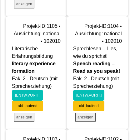
anzeigen
Projekt-ID:1105 •
Projekt-ID:1104 •
Ausrichtung: national
Ausrichtung: national
• 102010
• 102010
Literarische
Sprechlesen – Lies,
Erfahrungsbildung
wie du sprichst!
literary experience
Speech reading –
formation
Read as you speak!
Fak. 2 - Deutsch (mit
Fak. 2 - Deutsch (mit
Sprecherziehung)
Sprecherziehung)
[ENTW.VORH.]
[ENTW.VORH.]
akt. laufend
akt. laufend
anzeigen
anzeigen
Projekt-ID:1103 •
Projekt-ID:1102 •