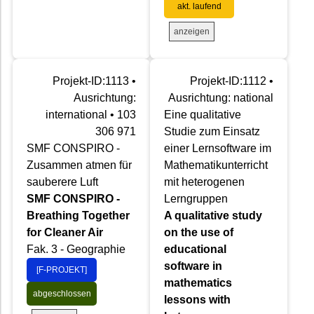
akt. laufend
anzeigen
Projekt-ID:1113 •
Projekt-ID:1112 •
Ausrichtung:
Ausrichtung: national
international • 103
Eine qualitative
306 971
Studie zum Einsatz
SMF CONSPIRO -
einer Lernsoftware im
Zusammen atmen für
Mathematikunterricht
sauberere Luft
mit heterogenen
SMF CONSPIRO -
Lerngruppen
Breathing Together
A qualitative study
for Cleaner Air
on the use of
Fak. 3 - Geographie
educational
software in
[F-PROJEKT]
mathematics
abgeschlossen
lessons with