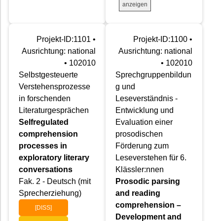
anzeigen
Projekt-ID:1101 •
Projekt-ID:1100 •
Ausrichtung: national
Ausrichtung: national
• 102010
• 102010
Selbstgesteuerte
Sprechgruppenbildun
Verstehensprozesse
g und
in forschenden
Leseverständnis -
Literaturgesprächen
Entwicklung und
Selfregulated
Evaluation einer
comprehension
prosodischen
processes in
Förderung zum
exploratory literary
Leseverstehen für 6.
conversations
Klässler:nnen
Fak. 2 - Deutsch (mit
Prosodic parsing
Sprecherziehung)
and reading
comprehension –
[DISS]
Development and