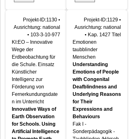
Projekt-ID:1130 •
Projekt-ID:1129 •
Ausrichtung: national
Ausrichtung: national
• 103-3-10-977
• Kap. 1427 Titel
KI:EO – Innovative
Emotionen
Wege der
taubblinder
Erdbeobachtung für
Menschen
die Schule. Einsatz
Understanding
Künstlicher
Emotions of People
Intelligenz zur
with Congenital
Förderung von
Deafblindness and
Fernerkundungsdate
Underlying Reasons
n im Unterricht
for Their
Innovative Ways of
Expressions and
Earth Observation
Behaviours
for Schools. Using
Fak I -
Artificial Intelligence
Sonderpädagogik -
to Promote Earth
Taubblinden-/Hörseh