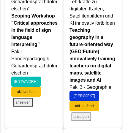
Gebärdensprachdolm
Lehrkräfte zu
etschen“
digitalen Karten,
Scoping Workshop
Satellitenbildern und
"Critical approaches
KI innovativ fortbilden
in the field of sign
Teaching
language
geography in a
interpreting"
future-oriented way
Fak I -
(GEO:Future) –
Sonderpädagogik -
innovatively training
Gebärdensprachdolm
teachers on digital
etschen
maps, satellite
images and AI
[ENTW.VORH.]
Fak. 3 - Geographie
akt. laufend
[F-PROJEKT]
anzeigen
akt. laufend
anzeigen