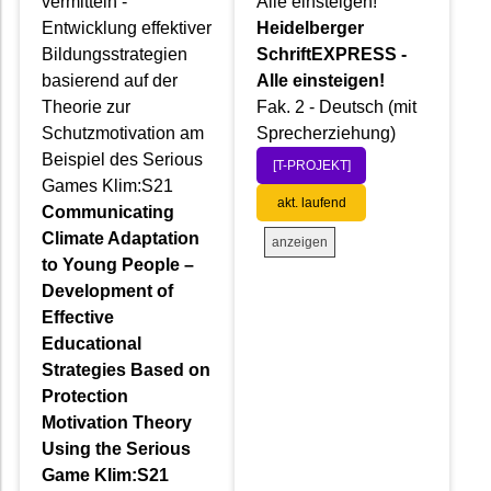
vermitteln -
Alle einsteigen!
Entwicklung effektiver
Heidelberger
Bildungsstrategien
SchriftEXPRESS -
basierend auf der
Alle einsteigen!
Theorie zur
Fak. 2 - Deutsch (mit
Schutzmotivation am
Sprecherziehung)
Beispiel des Serious
[T-PROJEKT]
Games Klim:S21
akt. laufend
Communicating
Climate Adaptation
anzeigen
to Young People –
Development of
Effective
Educational
Strategies Based on
Protection
Motivation Theory
Using the Serious
Game Klim:S21