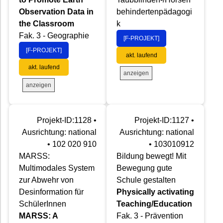
Observation Data in
behindertenpädagogi
the Classroom
k
Fak. 3 - Geographie
[F-PROJEKT]
[F-PROJEKT]
akt. laufend
akt. laufend
anzeigen
anzeigen
Projekt-ID:1128 •
Projekt-ID:1127 •
Ausrichtung: national
Ausrichtung: national
• 102 020 910
• 103010912
MARSS:
Bildung bewegt! Mit
Multimodales System
Bewegung gute
zur Abwehr von
Schule gestalten
Desinformation für
Physically activating
SchülerInnen
Teaching/Education
MARSS: A
Fak. 3 - Prävention