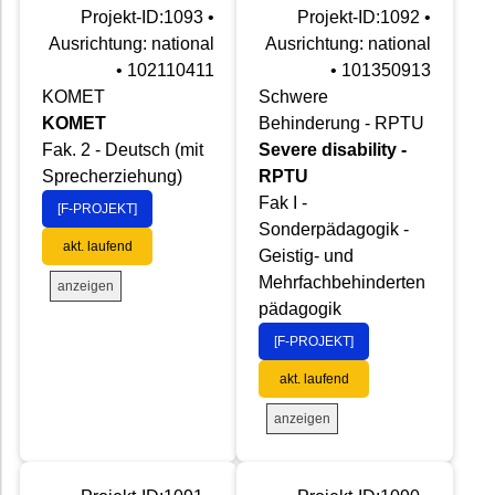
Projekt-ID:1093 •
Projekt-ID:1092 •
Ausrichtung: national
Ausrichtung: national
• 102110411
• 101350913
KOMET
Schwere
KOMET
Behinderung - RPTU
Fak. 2 - Deutsch (mit
Severe disability -
Sprecherziehung)
RPTU
Fak I -
[F-PROJEKT]
Sonderpädagogik -
akt. laufend
Geistig- und
Mehrfachbehinderten
anzeigen
pädagogik
[F-PROJEKT]
akt. laufend
anzeigen