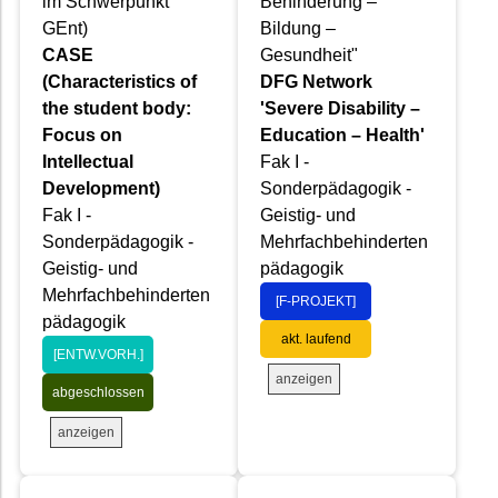
im Schwerpunkt
Behinderung –
GEnt)
Bildung –
CASE
Gesundheit"
(Characteristics of
DFG Network
the student body:
'Severe Disability –
Focus on
Education – Health'
Intellectual
Fak I -
Development)
Sonderpädagogik -
Fak I -
Geistig- und
Sonderpädagogik -
Mehrfachbehinderten
Geistig- und
pädagogik
Mehrfachbehinderten
[F-PROJEKT]
pädagogik
akt. laufend
[ENTW.VORH.]
anzeigen
abgeschlossen
anzeigen