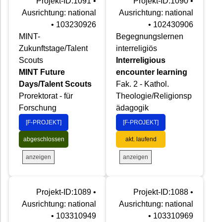
Projekt-ID:1091 •
Projekt-ID:1090 •
Ausrichtung: national
Ausrichtung: national
• 103230926
• 102430906
MINT-
Begegnungslernen
Zukunftstage/Talent
interreligiös
Scouts
Interreligious
MINT Future
encounter learning
Days/Talent Scouts
Fak. 2 - Kathol.
Prorektorat - für
Theologie/Religionsp
Forschung
ädagogik
[F-PROJEKT]
[F-PROJEKT]
abgeschlossen
akt. laufend
anzeigen
anzeigen
Projekt-ID:1089 •
Projekt-ID:1088 •
Ausrichtung: national
Ausrichtung: national
• 103310949
• 103310969