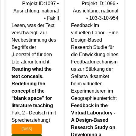
Projekt-ID:1097 •
Projekt-ID:1096 •
Ausrichtung: national
Ausrichtung: national
• Fak II
• 103-3-10-954
Lesen, was der Text
Feedback im
verschweigt. Zur
virtuellen Labor - Eine
Neubestimmung des
Design-Based
Begriffs der
Research Studie für
„Leerstelle“ für den
die Entwicklung eines
Literaturunterricht
Feedbackmechanism
Reading what the
us zur Stärkung der
text conceals.
Selbstwirksamket
Redefining the
beim virtuellen
concept of the
Experimentieren im
“blank space” for
Geographieunterricht
literature teaching
Feedback in the
Fak. 2 - Deutsch (mit
Virtual Laboratory -
Sprecherziehung)
A Design-Based
Research Study on
[DISS]
Developing a