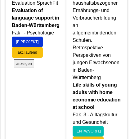
Evaluation SprachFit
haushaltsbezogener
Evaluation of
Ernährungs- und
language support in
Verbraucherbildung
Baden-Württemberg
an
Fak I - Psychologie
allgemeinbildenden
Schulen.
[F-PROJEKT]
Retrospektive
akt. laufend
Perspektiven von
jungen Erwachsenen
anzeigen
in Baden-
Württemberg
Life skills of young
adults with home
economic education
at school
Fak. 3 - Alltagskultur
und Gesundheit
[ENTW.VORH.]