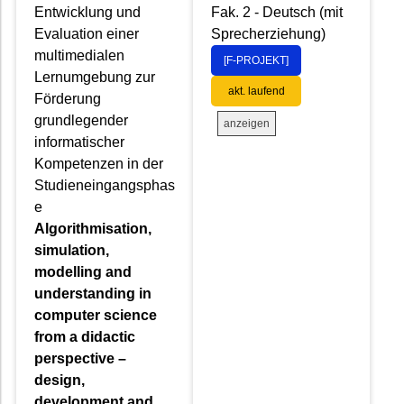
Entwicklung und
Fak. 2 - Deutsch (mit
Evaluation einer
Sprecherziehung)
multimedialen
[F-PROJEKT]
Lernumgebung zur
akt. laufend
Förderung
grundlegender
anzeigen
informatischer
Kompetenzen in der
Studieneingangsphas
e
Algorithmisation,
simulation,
modelling and
understanding in
computer science
from a didactic
perspective –
design,
development and