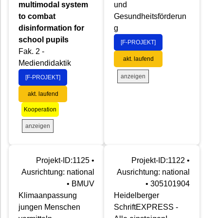
multimodal system
und
to combat
Gesundheitsförderun
disinformation for
g
school pupils
[F-PROJEKT]
Fak. 2 -
akt. laufend
Mediendidaktik
anzeigen
[F-PROJEKT]
akt. laufend
Kooperation
anzeigen
Projekt-ID:1125 •
Projekt-ID:1122 •
Ausrichtung: national
Ausrichtung: national
• BMUV
• 305101904
Klimaanpassung
Heidelberger
jungen Menschen
SchriftEXPRESS -