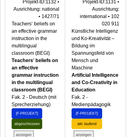
Projekt-ID:1132 •
Projekt-ID:1131 •
Ausrichtung: national
Ausrichtung:
• 1427/71
international • 102
Teachers‘ beliefs on
020 911
an effective grammar
Künstliche Intelligenz
instruction in the
und Ko-Kreativität –
multilingual
Bildung im
classroom (BEGI)
Spannungsfeld von
Teachers‘ beliefs on
Mensch und
an effective
Maschine
grammar instruction
Artificial Intelligence
in the multilingual
and Co-Creativity in
classroom (BEGI)
Education
Fak. 2 - Deutsch (mit
Fak. 2 -
Sprecherziehung)
Medienpädagogik
[F-PROJEKT]
[F-PROJEKT]
abgeschlossen
akt. laufend
anzeigen
anzeigen