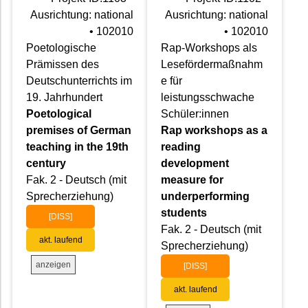
Ausrichtung: national
Ausrichtung: national
• 102010
• 102010
Poetologische
Rap-Workshops als
Prämissen des
Lesefördermaßnahm
Deutschunterrichts im
e für
19. Jahrhundert
leistungsschwache
Poetological
Schüler:innen
premises of German
Rap workshops as a
teaching in the 19th
reading
century
development
Fak. 2 - Deutsch (mit
measure for
Sprecherziehung)
underperforming
students
[DISS]
Fak. 2 - Deutsch (mit
akt. laufend
Sprecherziehung)
anzeigen
[DISS]
akt. laufend