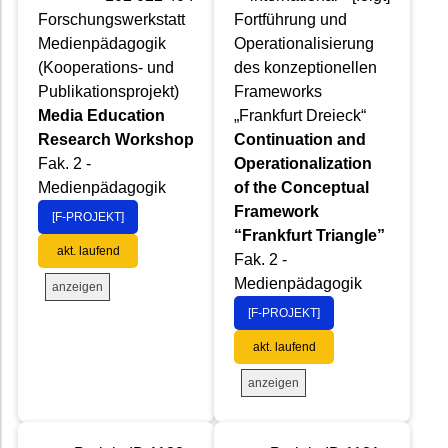
Forschungswerkstatt
Fortführung und
Medienpädagogik
Operationalisierung
(Kooperations- und
des konzeptionellen
Publikationsprojekt)
Frameworks
Media Education
„Frankfurt Dreieck“
Research Workshop
Continuation and
Fak. 2 -
Operationalization
Medienpädagogik
of the Conceptual
Framework
[F-PROJEKT]
“Frankfurt Triangle”
akt. laufend
Fak. 2 -
Medienpädagogik
anzeigen
[F-PROJEKT]
akt. laufend
anzeigen