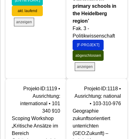
[ENTW.VORH.]
primary schools in
akt. laufend
the Heidelberg
region’
anzeigen
Fak. 3 -
Politikwissenschaft
[F-PROJEKT]
abgeschlossen
anzeigen
Projekt-ID:1119 •
Projekt-ID:1118 •
Ausrichtung:
Ausrichtung: national
international • 101
• 103-310-976
340 910
Geographie
Scoping Workshop
zukunftsorientiert
„Kritische Ansätze im
unterrichten
Bereich
(GEO:Zukunft) –