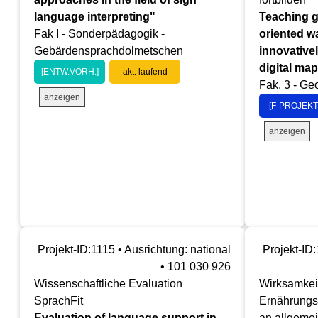
language interpreting"
Teaching g
Fak I - Sonderpädagogik -
oriented w
Gebärdensprachdolmetschen
innovativel
digital map
[ENTW.VORH.]
akt. laufend
Fak. 3 - Ge
anzeigen
[F-PROJEKT
anzeigen
Projekt-ID:1115 • Ausrichtung: national
Projekt-ID:
• 101 030 926
Wissenschaftliche Evaluation
Wirksamkei
SprachFit
Ernährungs
Evaluation of language support in
an allgeme