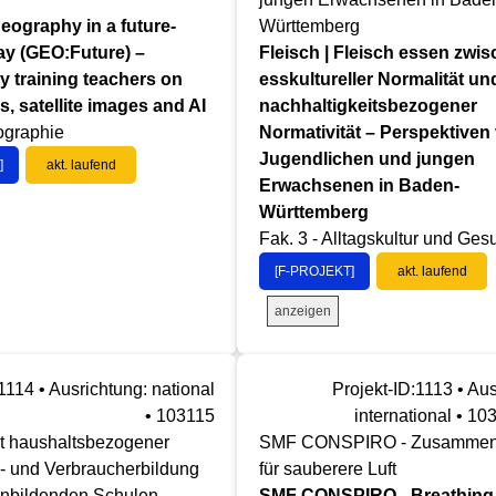
eography in a future-
Württemberg
ay (GEO:Future) –
Fleisch | Fleisch essen zwi
y training teachers on
esskultureller Normalität un
s, satellite images and AI
nachhaltigkeitsbezogener
ographie
Normativität – Perspektiven
Jugendlichen und jungen
]
akt. laufend
Erwachsenen in Baden-
Württemberg
Fak. 3 - Alltagskultur und Ges
[F-PROJEKT]
akt. laufend
anzeigen
1114 • Ausrichtung: national
Projekt-ID:1113 • Aus
• 103115
international • 10
t haushaltsbezogener
SMF CONSPIRO - Zusammen
- und Verbraucherbildung
für sauberere Luft
inbildenden Schulen.
SMF CONSPIRO - Breathing