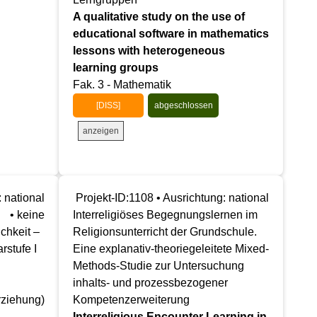
A qualitative study on the use of
educational software in mathematics
lessons with heterogeneous
learning groups
Fak. 3 - Mathematik
[DISS]
abgeschlossen
anzeigen
 national
Projekt-ID:1108 • Ausrichtung: national
• keine
Interreligiöses Begegnungslernen im
chkeit –
Religionsunterricht der Grundschule.
rstufe I
Eine explanativ-theoriegeleitete Mixed-
Methods-Studie zur Untersuchung
inhalts- und prozessbezogener
rziehung)
Kompetenzerweiterung
Interreligious Encounter Learning in