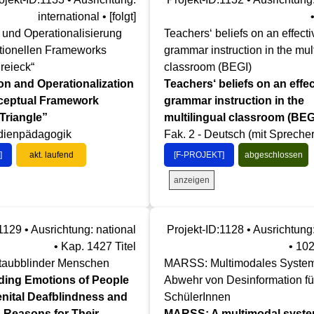
international • [folgt]
 und Operationalisierung
Teachers‘ beliefs on an effecti
tionellen Frameworks
grammar instruction in the mult
Dreieck“
classroom (BEGI)
on and Operationalization
Teachers‘ beliefs on an effec
ceptual Framework
grammar instruction in the
 Triangle”
multilingual classroom (BEG
edienpädagogik
Fak. 2 - Deutsch (mit Spreche
]
akt. laufend
[F-PROJEKT]
abgeschlossen
anzeigen
1129 • Ausrichtung: national
Projekt-ID:1128 • Ausrichtung:
• Kap. 1427 Titel
• 10
taubblinder Menschen
MARSS: Multimodales System
ding Emotions of People
Abwehr von Desinformation fü
nital Deafblindness and
SchülerInnen
 Reasons for Their
MARSS: A multimodal syste