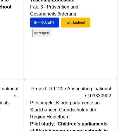
chool
Fak. 3 - Prävention und
Gesundheitsförderung
[F-PROJEKT]
akt. laufend
anzeigen
 national
Projekt-ID:1120 • Ausrichtung: national
• -
• 103330902
t als
Pilotprojekt „Kinderparlamente an
g
Startchancen-Grundschulen der
Region Heidelberg"
Pilot study: ‘Children's parliaments
at Startchancen-primary schools in