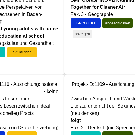
ve Perspektiven von
Together for Cleaner Air
achsenen in Baden-
Fak. 3 - Geographie
g
[F-PROJEKT]
abgeschlossen
 of young adults with home
anzeigen
ducation at school
ltagskultur und Gesundheit
.]
akt. laufend
1110 • Ausrichtung: national
Projekt-ID:1109 • Ausrichtung:
• keine
als Leser:innen:
Zwischen Anspruch und Wirkli
es Lesen zwischen Ideal
Literaturunterricht der Sekunda
sioneller) Praxis
(neu denken)
folgt
utsch (mit Sprecherziehung)
Fak. 2 - Deutsch (mit Spreche