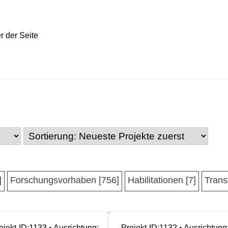
]
Forschungsvorhaben [756]
Habilitationen [7]
Trans
ojekt-ID:1133 • Ausrichtung:
Projekt-ID:1132 • Ausrichtung: