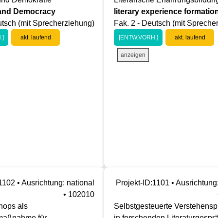
 and Democracy
literary experience formatio
utsch (mit Sprecherziehung)
Fak. 2 - Deutsch (mit Spreche
.]
akt. laufend
[ENTW.VORH.]
akt. laufend
anzeigen
1102 • Ausrichtung: national
Projekt-ID:1101 • Ausrichtung:
• 102010
ops als
Selbstgesteuerte Verstehens
maßnahme für
in forschenden Literaturgesp