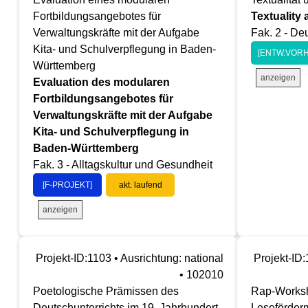
Fortbildungsangebotes für
Textuality
Verwaltungskräfte mit der Aufgabe
Fak. 2 - De
Kita- und Schulverpflegung in Baden-
[ENTW.VORH
Württemberg
anzeigen
Evaluation des modularen
Fortbildungsangebotes für
Verwaltungskräfte mit der Aufgabe
Kita- und Schulverpflegung in
Baden-Württemberg
Fak. 3 - Alltagskultur und Gesundheit
[F-PROJEKT]
akt. laufend
anzeigen
Projekt-ID:1103 • Ausrichtung: national
Projekt-ID:
• 102010
Poetologische Prämissen des
Rap-Worksh
Deutschunterrichts im 19. Jahrhundert
Leseförder