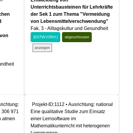
Unterrichtsbausteinen für Lehrkräfte
schen
der Sek 1 zum Thema "Vermeidung
d
von Lebensmittelverschwendung"
Fak. 3 - Alltagskultur und Gesundheit
 von
[ENTW.VORH.]
abgeschlossen
anzeigen
undheit
richtung:
Projekt-ID:1112 • Ausrichtung: national
3 306 971
Eine qualitative Studie zum Einsatz
 atmen
einer Lernsoftware im
Mathematikunterricht mit heterogenen
Lerngruppen