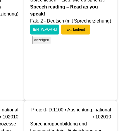
n
Speech reading – Read as you
rziehung)
speak!
Fak. 2 - Deutsch (mit Sprecherziehung)
[ENTW.VORH.]
akt. laufend
anzeigen
 national
Projekt-ID:1100 • Ausrichtung: national
• 102010
• 102010
prozesse
Sprechgruppenbildung und
rächen
Leseverständnis - Entwicklung und