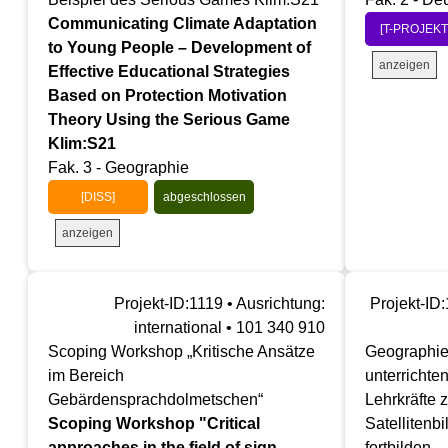
Communicating Climate Adaptation
[T-PROJEKT
to Young People – Development of
anzeigen
Effective Educational Strategies
Based on Protection Motivation
Theory Using the Serious Game
Klim:S21
Fak. 3 - Geographie
[DISS]
abgeschlossen
anzeigen
Projekt-ID:1119 • Ausrichtung:
Projekt-ID:
international • 101 340 910
Scoping Workshop „Kritische Ansätze
Geographie 
im Bereich
unterrichte
Gebärdensprachdolmetschen“
Lehrkräfte z
Scoping Workshop "Critical
Satellitenbi
approaches in the field of sign
fortbilden