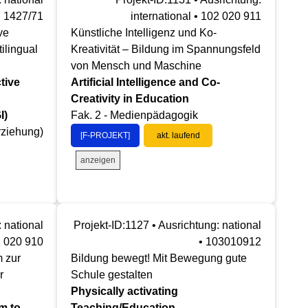
• 1427/71
international • 102 020 911
ve
Künstliche Intelligenz und Ko-
ilingual
Kreativität – Bildung im Spannungsfeld
von Mensch und Maschine
tive
Artificial Intelligence and Co-
Creativity in Education
I)
Fak. 2 - Medienpädagogik
rziehung)
[F-PROJEKT]
akt. laufend
anzeigen
 national
Projekt-ID:1127 • Ausrichtung: national
2 020 910
• 103010912
 zur
Bildung bewegt! Mit Bewegung gute
r
Schule gestalten
Physically activating
m to
Teaching/Education