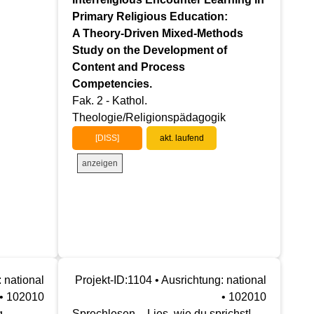
Primary Religious Education:
A Theory-Driven Mixed-Methods
Study on the Development of
Content and Process
Competencies.
Fak. 2 - Kathol.
Theologie/Religionspädagogik
[DISS]
akt. laufend
anzeigen
 national
Projekt-ID:1104 • Ausrichtung: national
• 102010
• 102010
g
Sprechlesen – Lies, wie du sprichst!