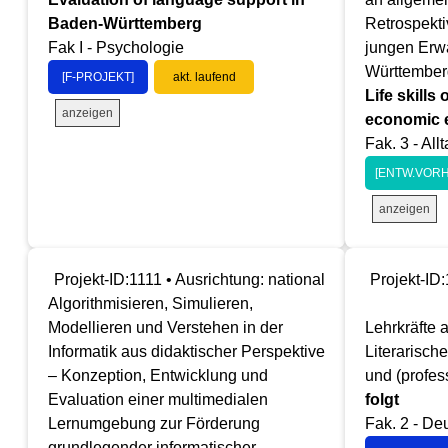
Baden-Württemberg
Retrospekti
Fak I - Psychologie
jungen Erw
Württember
[F-PROJEKT]
akt. laufend
Life skills
anzeigen
economic e
Fak. 3 - Al
[ENTW.VORH
anzeigen
Projekt-ID:1111 • Ausrichtung: national
Projekt-ID:
Algorithmisieren, Simulieren,
Modellieren und Verstehen in der
Lehrkräfte 
Informatik aus didaktischer Perspektive
Literarisch
– Konzeption, Entwicklung und
und (profes
Evaluation einer multimedialen
folgt
Lernumgebung zur Förderung
Fak. 2 - De
grundlegender informatischer