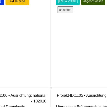
]
akt. laufend
[ENTW.VORH.]
abgeschlossen
anzeigen
1106 • Ausrichtung: national
Projekt-ID:1105 • Ausrichtung:
• 102010
 und Demokratie
Literarische Erfahrungsbildun