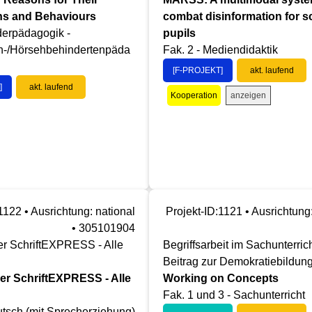
ns and Behaviours
combat disinformation for s
derpädagogik -
pupils
n-/Hörsehbehindertenpäda
Fak. 2 - Mediendidaktik
[F-PROJEKT]
akt. laufend
]
akt. laufend
anzeigen
Kooperation
1122 • Ausrichtung: national
Projekt-ID:1121 • Ausrichtung:
• 305101904
er SchriftEXPRESS - Alle
Begriffsarbeit im Sachunterrich
Beitrag zur Demokratiebildun
er SchriftEXPRESS - Alle
Working on Concepts
!
Fak. 1 und 3 - Sachunterricht
utsch (mit Sprecherziehung)