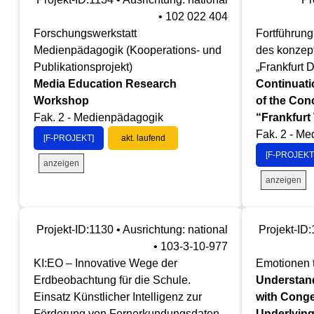
• 102 022 404
Forschungswerkstatt
Fortführung
Medienpädagogik (Kooperations- und
des konzep
Publikationsprojekt)
„Frankfurt 
Media Education Research
Continuati
Workshop
of the Con
Fak. 2 - Medienpädagogik
“Frankfurt
Fak. 2 - M
[F-PROJEKT]
akt. laufend
[F-PROJEKT
anzeigen
anzeigen
Projekt-ID:1130 • Ausrichtung: national
Projekt-ID:
• 103-3-10-977
KI:EO – Innovative Wege der
Emotionen 
Erdbeobachtung für die Schule.
Understan
Einsatz Künstlicher Intelligenz zur
with Conge
Förderung von Fernerkundungsdaten
Underlying