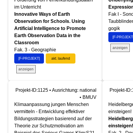
im Unterricht
Expressio
Innovative Ways of Earth
Fak I - Son
Observation for Schools. Using
Taubblinde
Artificial Intelligence to Promote
gogik
Earth Observation Data in the
[F-PROJEKT
Classroom
anzeigen
Fak. 3 - Geographie
[F-PROJEKT]
akt. laufend
anzeigen
Projekt-ID:1125 • Ausrichtung: national
Projekt-ID:
• BMUV
Klimaanpassung jungen Menschen
Heidelberg
vermitteln - Entwicklung effektiver
einsteigen!
Bildungsstrategien basierend auf der
Heidelberg
Theorie zur Schutzmotivation am
einsteigen
Beispiel des Serious Games Klim:S21
Fak. 2 - De