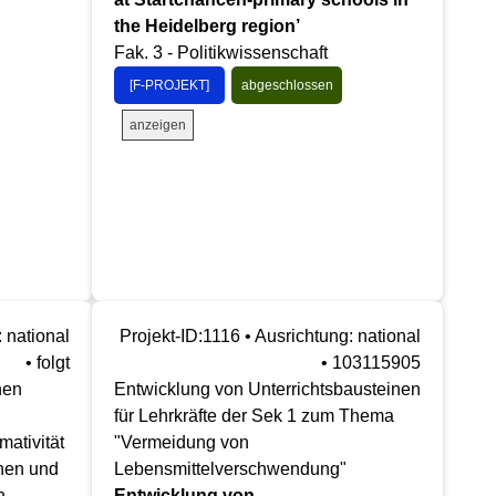
the Heidelberg region’
Fak. 3 - Politikwissenschaft
[F-PROJEKT]
abgeschlossen
anzeigen
: national
Projekt-ID:1116 • Ausrichtung: national
• folgt
• 103115905
hen
Entwicklung von Unterrichtsbausteinen
für Lehrkräfte der Sek 1 zum Thema
ativität
"Vermeidung von
hen und
Lebensmittelverschwendung"
n-
Entwicklung von