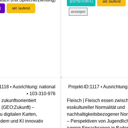
[ENTW.VORH.]
akt. laufend
]
akt. laufend
anzeigen
1118 • Ausrichtung: national
Projekt-ID:1117 • Ausrichtung
• 103-310-976
zukunftsorientiert
Fleisch | Fleisch essen zwisc
n (GEO:Zukunft) –
esskultureller Normalität und
u digitalen Karten,
nachhaltigkeitsbezogener Norm
ldern und KI innovativ
– Perspektiven von Jugendlic
jungen Erwachsenen in Bade