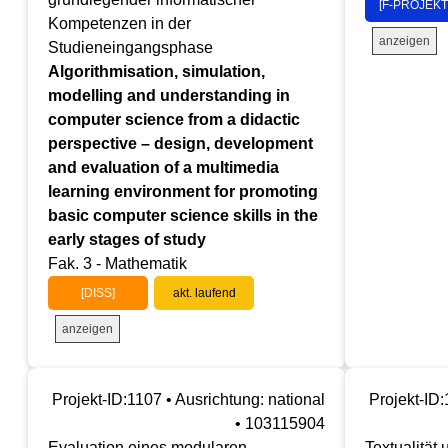
[F-PROJEKT
Kompetenzen in der
anzeigen
Studieneingangsphase
Algorithmisation, simulation,
modelling and understanding in
computer science from a didactic
perspective – design, development
and evaluation of a multimedia
learning environment for promoting
basic computer science skills in the
early stages of study
Fak. 3 - Mathematik
[DISS]
akt. laufend
anzeigen
Projekt-ID:1107 • Ausrichtung: national
Projekt-ID:
• 103115904
Evaluation eines modularen
Textualität