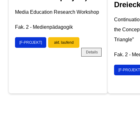
Dreiec
Media Education Research Workshop
Continuatio
Fak. 2 - Medienpädagogik
the Concept
Triangle”
[F-PROJEKT]
akt. laufend
Details
Fak. 2 - M
[F-PROJEKT