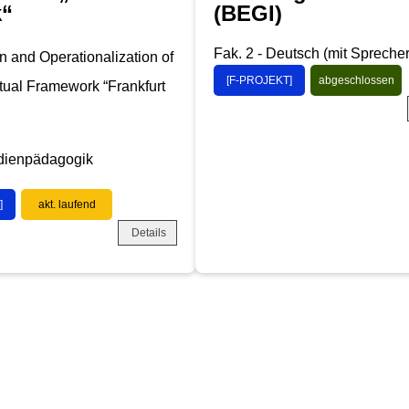
k“
(BEGI)
Fak. 2 - Deutsch (mit Spreche
n and Operationalization of
[F-PROJEKT]
abgeschlossen
ual Framework “Frankfurt
edienpädagogik
]
akt. laufend
Details