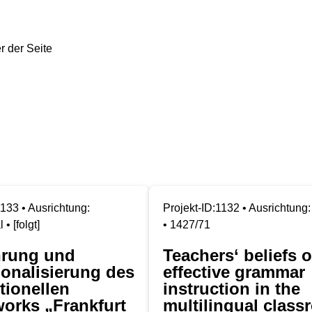
1133 • Ausrichtung:
Projekt-ID:1132 • Ausrichtung:
 • [folgt]
• 1427/71
hrung und
Teachers‘ beliefs 
ionalisierung des
effective grammar
tionellen
instruction in the
orks „Frankfurt
multilingual clas