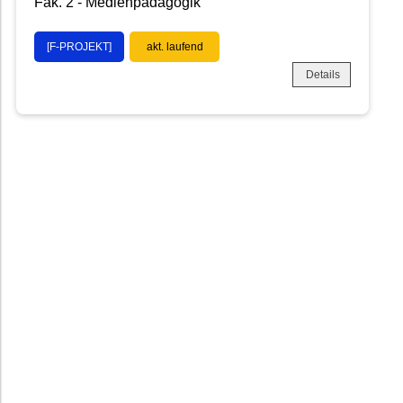
Fak. 2 - Medienpädagogik
[F-PROJEKT]
akt. laufend
Details