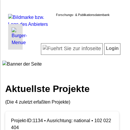
Forschungs- & Publikationsdatenbank
INFORMATIONEN | SUCHEN
LOGIN
Startseite
Registrieren
Login
Projektübersicht
Login
Neueste Projekte
Forschendenverzeichnis
Suche in Projekten
Suche in Publikationen
Aktuellste Projekte
FAQ
Newsletter
(Die 4 zuletzt erfaßten Projekte)
Datenschutz
Barrierefreiheit
Projekt-ID:1134 • Ausrichtung: national • 102 022
404