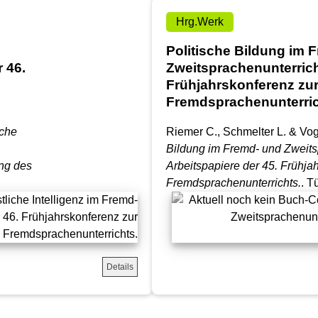
Hrg.Werk
Politische Bildung im 
 46.
Zweitsprachenunterricht
Frühjahrskonferenz zu
Fremdsprachenunterric
iche
Riemer C., Schmelter L. & Vogt
Bildung im Fremd- und Zweits
ung des
Arbeitspapiere der 45. Frühja
Fremdsprachenunterrichts.
. T
Details