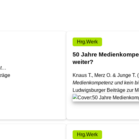
Hrg.Werk
50 Jahre Medienkompet
weiter?
st…
träge
Knaus T., Merz O. & Junge T. 
Medienkompetenz und kein bi
Ludwigsburger Beiträge zur 
Hrg.Werk