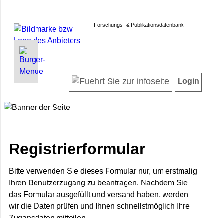
Forschungs- & Publikationsdatenbank
INFORMATIONEN | SUCHEN
LOGIN
Startseite
Registrieren
Login
Projektübersicht
Login
Neueste Projekte
Forschendenverzeichnis
Suche in Projekten
Suche in Publikationen
Registrierformular
FAQ
Newsletter
Bitte verwenden Sie dieses Formular nur, um erstmalig
Ihren Benutzerzugang zu beantragen. Nachdem Sie
Datenschutz
das Formular ausgefüllt und versand haben, werden
Barrierefreiheit
wir die Daten prüfen und Ihnen schnellstmöglich Ihre
Zugansdaten mitteilen.