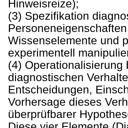
Hinweisreize);
(3) Spezifikation diagn
Personeneigenschaften
Wissenselemente und p
experimentell manipuli
(4) Operationalisierun
diagnostischen Verhalt
Entscheidungen, Einsc
Vorhersage dieses Verh
überprüfbarer Hypothes
Diese vier Elemente (D