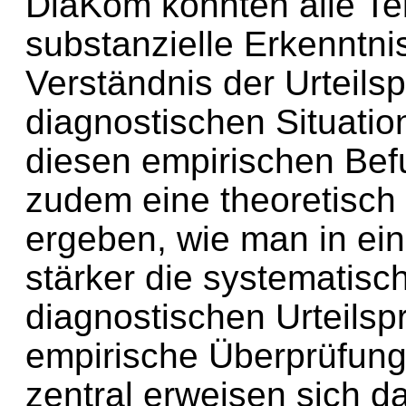
DiaKom konnten alle Tei
substanzielle Erkenntni
Verständnis der Urteils
diagnostischen Situati
diesen empirischen Befu
zudem eine theoretisch 
ergeben, wie man in ei
stärker die systematisc
diagnostischen Urteils
empirische Überprüfung 
zentral erweisen sich d