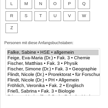
L
M
N
O
P
Q
R
S
T
U
V
W
Z
Personen mit diese Anfangsbuchstaben: